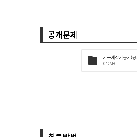
공개문제
가구제작기능사(고
0.12MB
취득방법