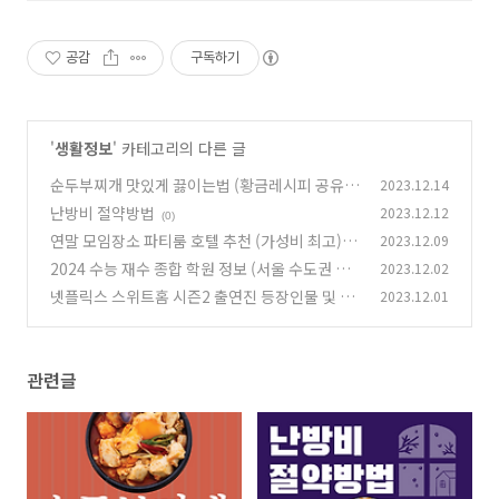
공감
구독하기
'
생활정보
' 카테고리의 다른 글
순두부찌개 맛있게 끓이는법 (황금레시피 공유)
2023.12.14
난방비 절약방법
2023.12.12
(0)
(0)
연말 모임장소 파티룸 호텔 추천 (가성비 최고)
2023.12.09
2024 수능 재수 종합 학원 정보 (서울 수도권 총
2023.12.02
(0)
정리)
넷플릭스 스위트홈 시즌2 출연진 등장인물 및 줄
2023.12.01
(1)
거리
(0)
관련글