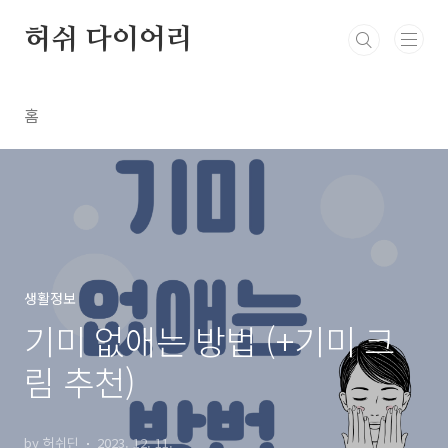
본문 바로가기
허쉬 다이어리
홈
생활정보
기미 없애는 방법 (+기미 크
림 추천)
by 허쉬딘
2023. 12. 11.