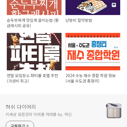
순두부찌개 맛있게 끓이는법 (황
난방비 절약방법
금레시피 공유)
연말 모임장소 파티룸 호텔 추천
2024 수능 재수 종합 학원 정보
(가성비 최고)
(서울 수도권 총정리)
허쉬 다이어리
이세상 모든것의 이러쿵 저러쿵 by. 허딘
구독하기