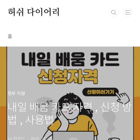
본문 바로가기
허쉬 다이어리
홈
정부 지원
내일 배움 카드 자격 , 신청 방
법 , 사용법
by 허쉬딘
2023. 11. 25.