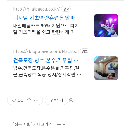
http://hi.alpaedu.co.kr/
광고
디지털 기초역량훈련은 알파코
AI 어플리케이션 개발
내일배움카드 90% 지원으로 디지
털 기초역량을 쉽고 탄탄하게 키워
보세요!
https://blog.naver.com/f4school
광고
건축도장.방수.온수.거푸집 철
근.내일배움카드정부지원
방수.건축도장,온수온돌,거푸집,철
근,금속창호,목공 정시/상시학원.원
장1:1교육 건축도장기능사,방수,온
수온돌,거푸집,철근기능사 내일배움
카드 정부지원, 금속창호교육
공감
구독하기
'
정부 지원
' 카테고리의 다른 글