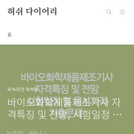
본문 바로가기
허쉬 다이어리
홈
국가•민간 자격증
바이오화학제품제조기사 자
격특징 및 전망, 시험일정 및
응시자격, 기출문제
by 허쉬딘
2024. 3. 7.