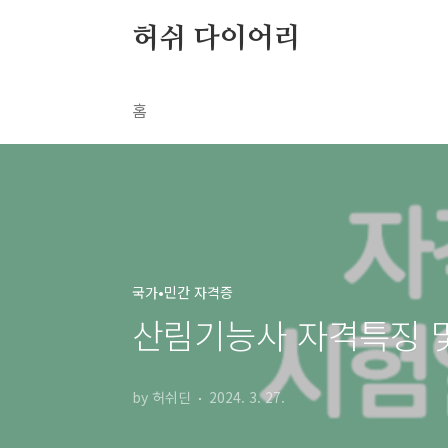
본문 바로가기
허쉬 다이어리
홈
국가•민간 자격증
산림기능사 자격특징 및
by 허쉬딘
2024. 3. 27.