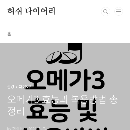
본문 바로가기
허쉬 다이어리
홈
건강 • 다이어트
오메가3 효능과 복용방법 총
정리
by 허쉬딘
2024. 1. 7.