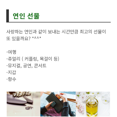
연인 선물
사랑하는 연인과 같이 보내는 시간만큼 최고의 선물이
또 있을까요? *^^*
-여행
-쥬얼리 ( 커플링, 목걸이 등)
-뮤지컬, 공연, 콘서트
-지갑
-향수