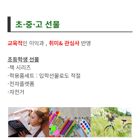
초·중·고 선물
교육적
인 이익과 ,
취미& 관심사
반영
초등학생 선물
-책 시리즈
-학용품세트 : 입학선물로도 적절
-전자플랫폼
-자전거