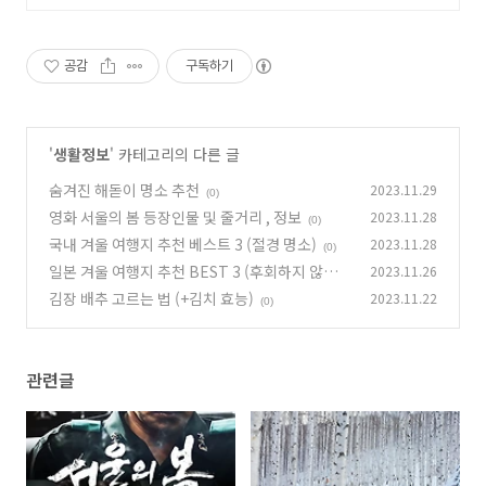
공감
구독하기
'
생활정보
' 카테고리의 다른 글
숨겨진 해돋이 명소 추천
2023.11.29
(0)
영화 서울의 봄 등장인물 및 줄거리 , 정보
2023.11.28
(0)
국내 겨울 여행지 추천 베스트 3 (절경 명소)
2023.11.28
(0)
일본 겨울 여행지 추천 BEST 3 (후회하지 않을
2023.11.26
선택)
김장 배추 고르는 법 (+김치 효능)
2023.11.22
(0)
(0)
관련글