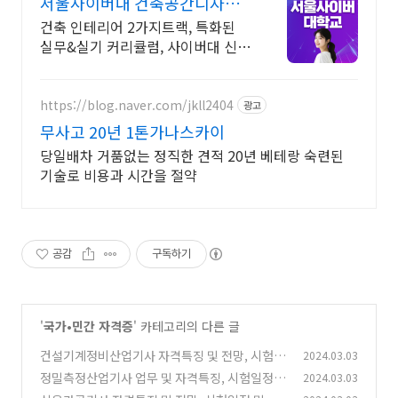
서울사이버대 건축공간디자인
과 2026 가을학기 신편입생
건축 인테리어 2가지트랙, 특화된
실무&실기 커리큘럼, 사이버대 신입
생 수 1위 장학금 지급 1위, 학사 석
사 박사 온라인복수학위까지
https://blog.naver.com/jkll2404
광고
무사고 20년 1톤가나스카이
당일배차 거품없는 정직한 견적 20년 베테랑 숙련된
기술로 비용과 시간을 절약
공감
구독하기
'
국가•민간 자격증
' 카테고리의 다른 글
건설기계정비산업기사 자격특징 및 전망, 시험일
2024.03.03
정 및 응시자격, 기출문제
정밀측정산업기사 업무 및 자격특징, 시험일정
2024.03.03
(0)
및 응시자격, 기출문제