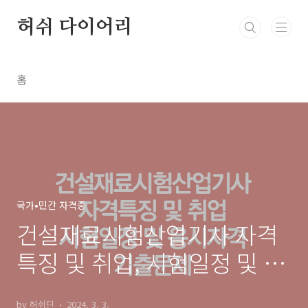
본문 바로가기
허쉬 다이어리
홈
국가•민간 자격증
건설재료시험산업기사 자격
특징 및 취업, 시험일정 및 응
시자격, 기출문제
by 허쉬딘
2024. 3. 3.