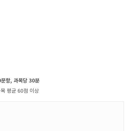
0문항, 과목당 30분
과목 평균 60점 이상