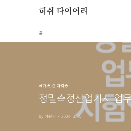
본문 바로가기
허쉬 다이어리
홈
국가•민간 자격증
정밀측정산업기사 업무 
by 허쉬딘
2024. 3. 3.