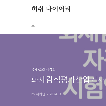
본문 바로가기
허쉬 다이어리
홈
국가•민간 자격증
화재감식평가산업기사 자
by 허쉬딘
2024. 3. 6.