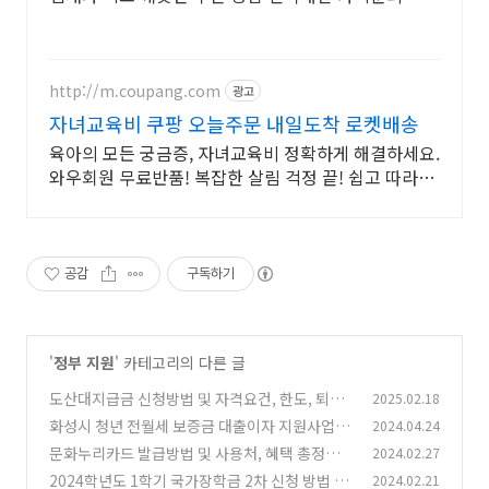
http://m.coupang.com
광고
자녀교육비 쿠팡 오늘주문 내일도착 로켓배송
육아의 모든 궁금증, 자녀교육비 정확하게 해결하세요.
와우회원 무료반품! 복잡한 살림 걱정 끝! 쉽고 따라하
기 좋은 매뉴얼을 지금 쿠팡에서 만나보세요.
공감
구독하기
'
정부 지원
' 카테고리의 다른 글
도산대지급금 신청방법 및 자격요건, 한도, 퇴직
2025.02.18
기준일 총정리 (내돈내가지켜)
화성시 청년 전월세 보증금 대출이자 지원사업
2024.04.24
(0)
문화누리카드 발급방법 및 사용처, 혜택 총정리
2024.02.27
(0)
2024학년도 1학기 국가장학금 2차 신청 방법 및
2024.02.21
(0)